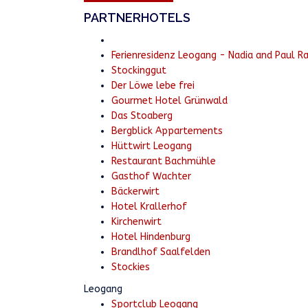
PARTNERHOTELS
Ferienresidenz Leogang - Nadia and Paul R
Stockinggut
Der Löwe lebe frei
Gourmet Hotel Grünwald
Das Stoaberg
Bergblick Appartements
Hüttwirt Leogang
Restaurant Bachmühle
Gasthof Wachter
Bäckerwirt
Hotel Krallerhof
Kirchenwirt
Hotel Hindenburg
Brandlhof Saalfelden
Stockies
Leogang
Sportclub Leogang